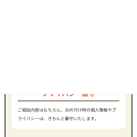
スピーディー
すぐに片付けてほしい。早く片付けないと困る！な
ど、可能な限りの早い対応に心がけております。
04
プライバシー厳守
ご相談内容はもちろん、お片付け時の個人情報やプ
ライバシーは、きちんと厳守いたします。