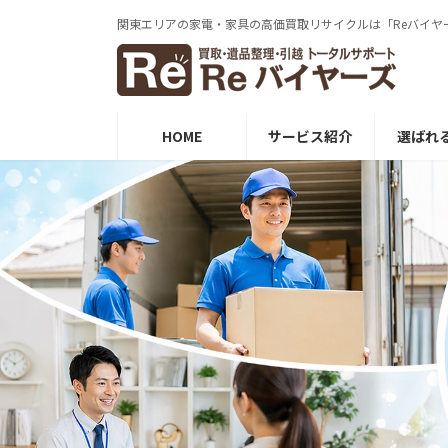
コ
ナ
関東エリアの家電・家具の⾼価買取リサイクルは「Reバイヤ
ン
ビ
テ
ゲ
ン
ー
ツ
シ
へ
ョ
HOME
サービス紹介
選ばれ
ス
ン
キ
に
ッ
移
プ
動