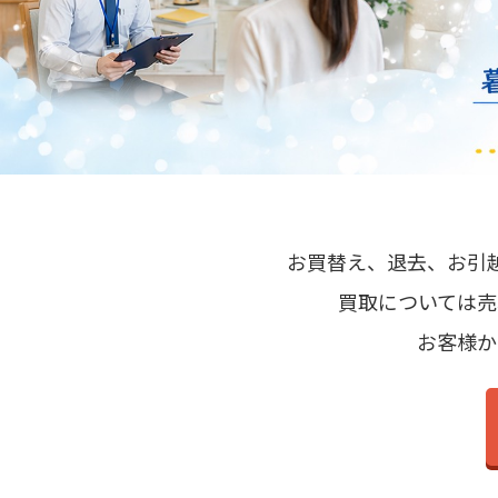
お買替え
、
退去
、
お引
買取については売
お客様か