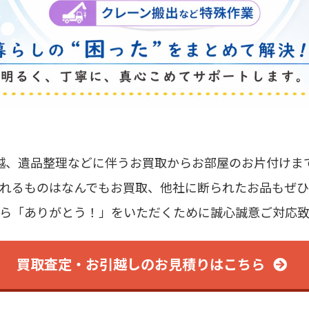
越
、
遺品整理
などに伴う
お買取
から
お部屋のお片付け
ま
れるものは
なんでもお買取
、
他社に断られたお品も
ぜひ
ら「ありがとう！」を
いただくために
誠心誠意ご対応
買取査定・お引越しの
お見積りはこちら