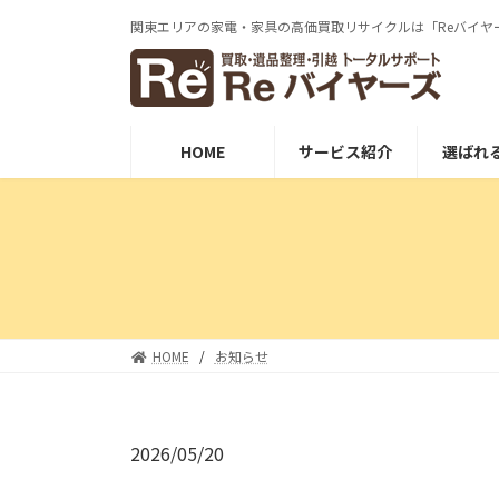
コ
ナ
関東エリアの家電・家具の⾼価買取リサイクルは「Reバイヤ
ン
ビ
テ
ゲ
ン
ー
ツ
シ
へ
ョ
HOME
サービス紹介
選ばれ
ス
ン
キ
に
ッ
移
プ
動
HOME
お知らせ
2026/05/20