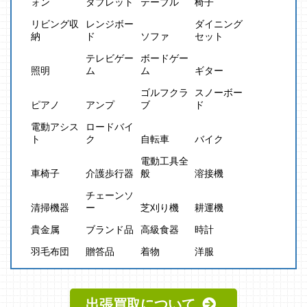
ォン
タブレット
テーブル
椅子
リビング収
レンジボー
ダイニング
納
ド
ソファ
セット
テレビゲー
ボードゲー
照明
ム
ム
ギター
ゴルフクラ
スノーボー
ピアノ
アンプ
ブ
ド
電動アシス
ロードバイ
ト
ク
自転車
バイク
電動工具全
車椅子
介護歩行器
般
溶接機
チェーンソ
清掃機器
ー
芝刈り機
耕運機
貴金属
ブランド品
高級食器
時計
羽毛布団
贈答品
着物
洋服
出張買取について