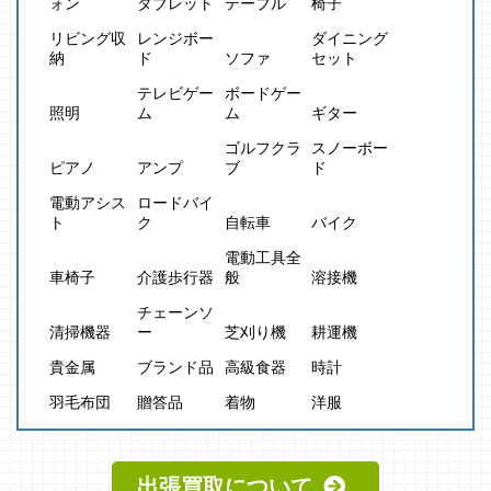
ォン
タブレット
テーブル
椅子
リビング収
レンジボー
ダイニング
納
ド
ソファ
セット
テレビゲー
ボードゲー
照明
ム
ム
ギター
ゴルフクラ
スノーボー
ピアノ
アンプ
ブ
ド
電動アシス
ロードバイ
ト
ク
自転車
バイク
電動工具全
車椅子
介護歩行器
般
溶接機
チェーンソ
清掃機器
ー
芝刈り機
耕運機
貴金属
ブランド品
高級食器
時計
羽毛布団
贈答品
着物
洋服
出張買取について