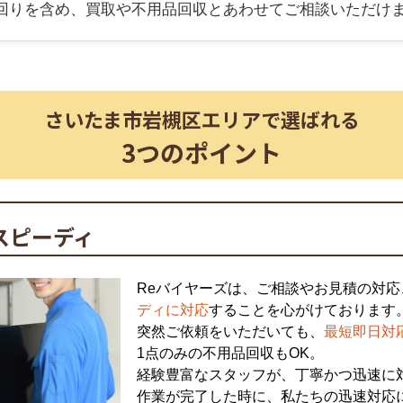
回りを含め、買取や不用品回収とあわせてご相談いただけ
さいたま市岩槻区
エリアで選ばれる
3つのポイント
スピーディ
Reバイヤーズは、ご相談やお見積の対応
ディに対応
することを心がけております
突然ご依頼をいただいても、
最短即日対
1点のみの不用品回収もOK。
経験豊富なスタッフが、丁寧かつ迅速に
作業が完了した時に、私たちの迅速対応