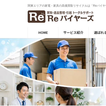
コ
ナ
関東エリアの家電・家具の⾼価買取リサイクルは「Reバイヤ
ン
ビ
テ
ゲ
ン
ー
ツ
シ
へ
ョ
ス
ン
HOME
サービス紹介
選ばれ
キ
に
ッ
移
プ
動