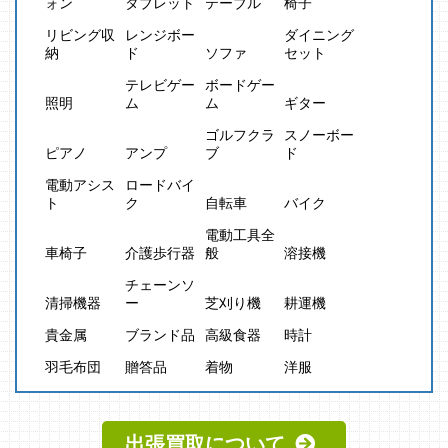
ォン
タブレット
テーブル
椅子
リビング収
レンジボー
ダイニング
納
ド
ソファ
セット
テレビゲー
ボードゲー
照明
ム
ム
ギター
ゴルフクラ
スノーボー
ピアノ
アンプ
ブ
ド
電動アシス
ロードバイ
ト
ク
自転車
バイク
電動工具全
車椅子
介護歩行器
般
溶接機
チェーンソ
清掃機器
ー
芝刈り機
耕運機
貴金属
ブランド品
高級食器
時計
羽毛布団
贈答品
着物
洋服
出張買取について