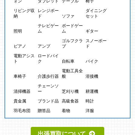
ォン
タブレット
テーブル
椅子
リビング収
レンジボー
ダイニング
納
ド
ソファ
セット
テレビゲー
ボードゲー
照明
ム
ム
ギター
ゴルフクラ
スノーボー
ピアノ
アンプ
ブ
ド
電動アシス
ロードバイ
ト
ク
自転車
バイク
電動工具全
車椅子
介護歩行器
般
溶接機
チェーンソ
清掃機器
ー
芝刈り機
耕運機
貴金属
ブランド品
高級食器
時計
羽毛布団
贈答品
着物
洋服
出張買取について