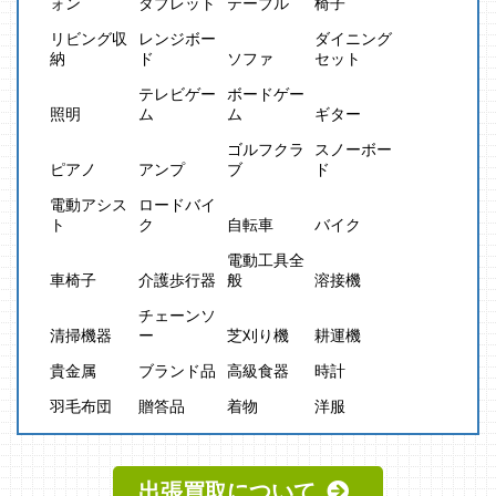
ォン
タブレット
テーブル
椅子
リビング収
レンジボー
ダイニング
納
ド
ソファ
セット
テレビゲー
ボードゲー
照明
ム
ム
ギター
ゴルフクラ
スノーボー
ピアノ
アンプ
ブ
ド
電動アシス
ロードバイ
ト
ク
自転車
バイク
電動工具全
車椅子
介護歩行器
般
溶接機
チェーンソ
清掃機器
ー
芝刈り機
耕運機
貴金属
ブランド品
高級食器
時計
羽毛布団
贈答品
着物
洋服
出張買取について