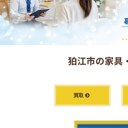
狛江市の
家具
買取