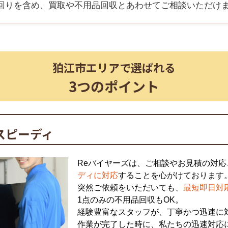
回りを含め、買取や不用品回収とあわせてご相談いただけ
狛江市
エリアで選ばれる
3つのポイント
スピーディ
Reバイヤーズは、ご相談やお見積の対応
ディに対応
することを心がけております
突然ご依頼をいただいても、
最短即日対
1点のみの不用品回収もOK。
経験豊富なスタッフが、丁寧かつ迅速に
作業が完了した時に、私たちの迅速対応