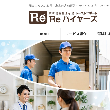
コ
ナ
関東エリアの家電・家具の⾼価買取リサイクルは「Reバイヤ
ン
ビ
テ
ゲ
ン
ー
ツ
シ
へ
ョ
ス
ン
HOME
サービス紹介
選ばれ
キ
に
ッ
移
プ
動