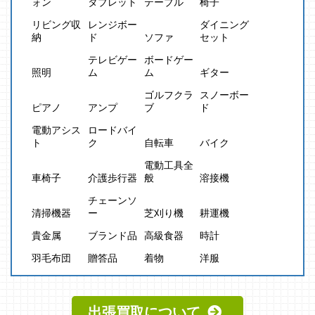
ォン
タブレット
テーブル
椅子
リビング収
レンジボー
ダイニング
納
ド
ソファ
セット
テレビゲー
ボードゲー
照明
ム
ム
ギター
ゴルフクラ
スノーボー
ピアノ
アンプ
ブ
ド
電動アシス
ロードバイ
ト
ク
自転車
バイク
電動工具全
車椅子
介護歩行器
般
溶接機
チェーンソ
清掃機器
ー
芝刈り機
耕運機
貴金属
ブランド品
高級食器
時計
羽毛布団
贈答品
着物
洋服
出張買取について