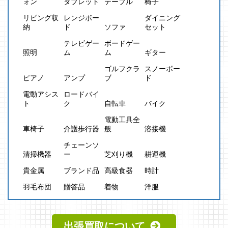
ォン
タブレット
テーブル
椅子
リビング収
レンジボー
ダイニング
納
ド
ソファ
セット
テレビゲー
ボードゲー
照明
ム
ム
ギター
ゴルフクラ
スノーボー
ピアノ
アンプ
ブ
ド
電動アシス
ロードバイ
ト
ク
自転車
バイク
電動工具全
車椅子
介護歩行器
般
溶接機
チェーンソ
清掃機器
ー
芝刈り機
耕運機
貴金属
ブランド品
高級食器
時計
羽毛布団
贈答品
着物
洋服
出張買取について