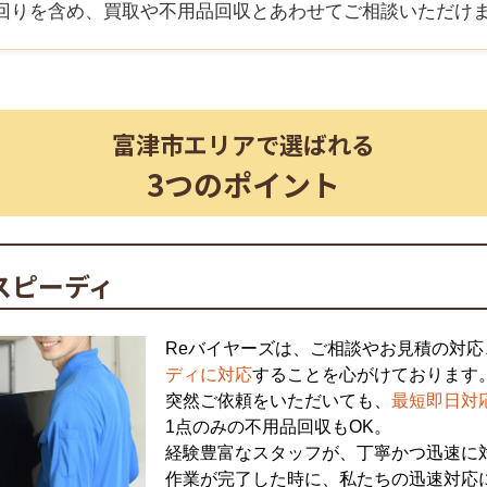
回りを含め、買取や不用品回収とあわせてご相談いただけ
富津市
エリアで選ばれる
3つのポイント
スピーディ
Reバイヤーズは、ご相談やお見積の対応
ディに対応
することを心がけております
突然ご依頼をいただいても、
最短即日対
1点のみの不用品回収もOK。
経験豊富なスタッフが、丁寧かつ迅速に
作業が完了した時に、私たちの迅速対応