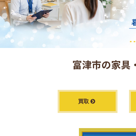
富津市の
家具
買取