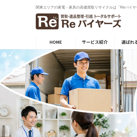
コ
ナ
関東エリアの家電・家具の⾼価買取リサイクルは「Reバイヤ
ン
ビ
テ
ゲ
ン
ー
ツ
シ
へ
ョ
ス
ン
HOME
サービス紹介
選ばれ
キ
に
ッ
移
プ
動