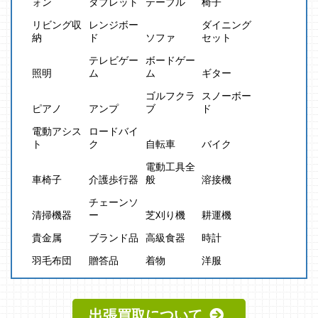
ォン
タブレット
テーブル
椅子
リビング収
レンジボー
ダイニング
納
ド
ソファ
セット
テレビゲー
ボードゲー
照明
ム
ム
ギター
ゴルフクラ
スノーボー
ピアノ
アンプ
ブ
ド
電動アシス
ロードバイ
ト
ク
自転車
バイク
電動工具全
車椅子
介護歩行器
般
溶接機
チェーンソ
清掃機器
ー
芝刈り機
耕運機
貴金属
ブランド品
高級食器
時計
羽毛布団
贈答品
着物
洋服
出張買取について