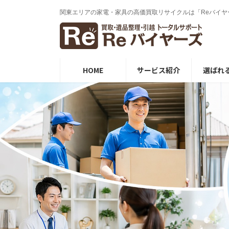
コ
ナ
関東エリアの家電・家具の⾼価買取リサイクルは「Reバイヤ
ン
ビ
テ
ゲ
ン
ー
ツ
シ
へ
ョ
ス
ン
HOME
サービス紹介
選ばれ
キ
に
ッ
移
プ
動