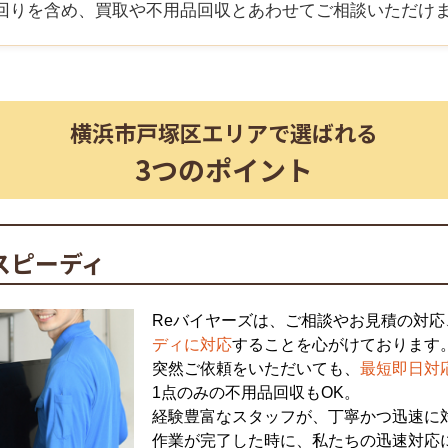
回りを含め、買取や不用品回収とあわせてご相談いただけ
横浜市戸塚区
エリアで選ばれる
3つのポイント
スピーディ
Reバイヤーズは、ご相談やお見積の対応
ディに対応
することを心がけております
突然ご依頼をいただいても、
最短即日対
1点のみの不用品回収もOK。
経験豊富なスタッフが、丁寧かつ迅速に
作業が完了した時に、私たちの迅速対応