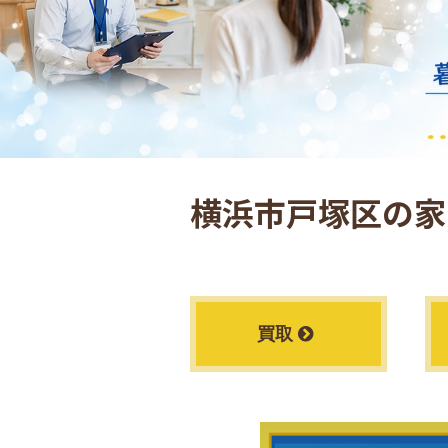
横浜市戸塚区の
家
買取