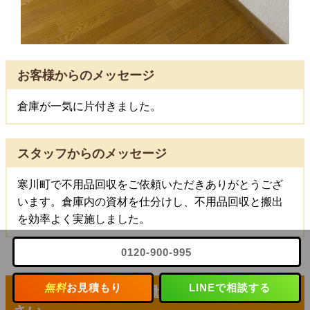
お客様からのメッセージ
倉庫が一気に片付きました。
スタッフからのメッセージ
寒川町で不用品回収をご依頼いただきありがとうござ
います。倉庫内の資材を仕分けし、不用品回収と搬出
を効率よく実施しました。
0120-900-995
無料
お見積もり
LINEで相談する
＜
寒川町
エリア＞少量の配送もお任せくだ