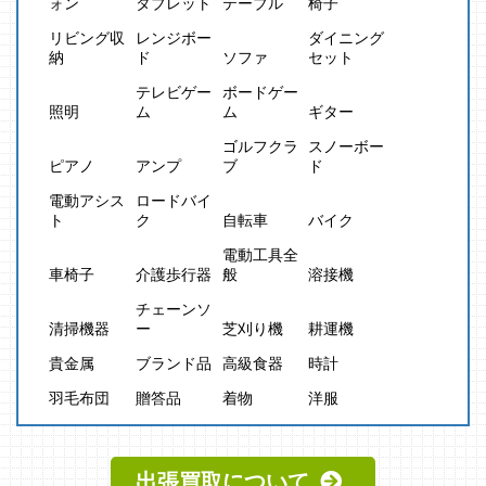
ォン
タブレット
テーブル
椅子
リビング収
レンジボー
ダイニング
納
ド
ソファ
セット
テレビゲー
ボードゲー
照明
ム
ム
ギター
ゴルフクラ
スノーボー
ピアノ
アンプ
ブ
ド
電動アシス
ロードバイ
ト
ク
自転車
バイク
電動工具全
車椅子
介護歩行器
般
溶接機
チェーンソ
清掃機器
ー
芝刈り機
耕運機
貴金属
ブランド品
高級食器
時計
羽毛布団
贈答品
着物
洋服
出張買取について