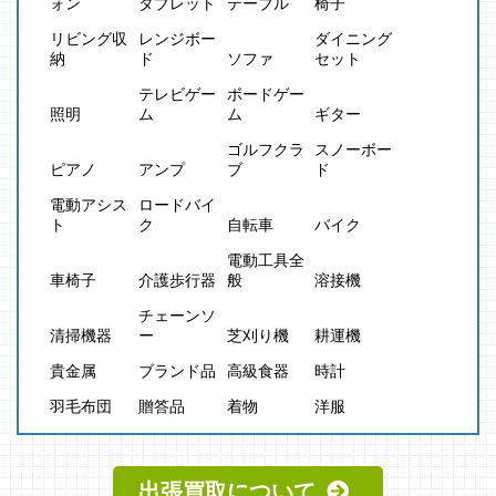
ォン
タブレット
テーブル
椅子
リビング収
レンジボー
ダイニング
納
ド
ソファ
セット
テレビゲー
ボードゲー
照明
ム
ム
ギター
ゴルフクラ
スノーボー
ピアノ
アンプ
ブ
ド
電動アシス
ロードバイ
ト
ク
自転車
バイク
電動工具全
車椅子
介護歩行器
般
溶接機
チェーンソ
清掃機器
ー
芝刈り機
耕運機
貴金属
ブランド品
高級食器
時計
羽毛布団
贈答品
着物
洋服
出張買取について