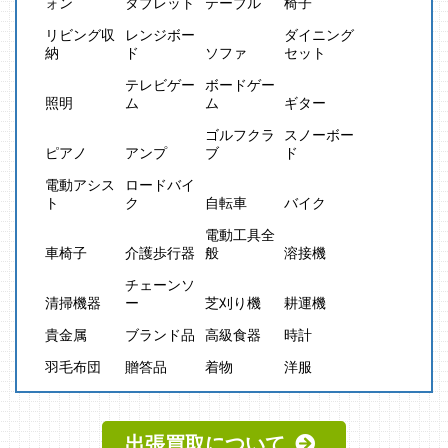
ォン
タブレット
テーブル
椅子
リビング収
レンジボー
ダイニング
納
ド
ソファ
セット
テレビゲー
ボードゲー
照明
ム
ム
ギター
ゴルフクラ
スノーボー
ピアノ
アンプ
ブ
ド
電動アシス
ロードバイ
ト
ク
自転車
バイク
電動工具全
車椅子
介護歩行器
般
溶接機
チェーンソ
清掃機器
ー
芝刈り機
耕運機
貴金属
ブランド品
高級食器
時計
羽毛布団
贈答品
着物
洋服
出張買取について