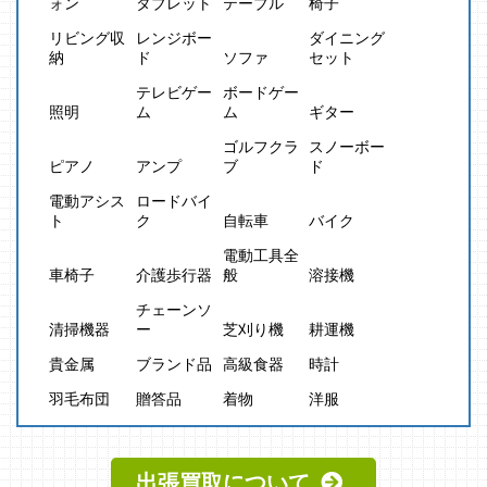
ォン
タブレット
テーブル
椅子
リビング収
レンジボー
ダイニング
納
ド
ソファ
セット
テレビゲー
ボードゲー
照明
ム
ム
ギター
ゴルフクラ
スノーボー
ピアノ
アンプ
ブ
ド
電動アシス
ロードバイ
ト
ク
自転車
バイク
電動工具全
車椅子
介護歩行器
般
溶接機
チェーンソ
清掃機器
ー
芝刈り機
耕運機
貴金属
ブランド品
高級食器
時計
羽毛布団
贈答品
着物
洋服
出張買取について