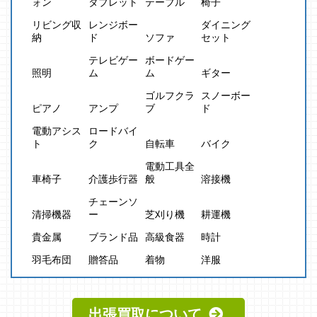
ォン
タブレット
テーブル
椅子
リビング収
レンジボー
ダイニング
納
ド
ソファ
セット
テレビゲー
ボードゲー
照明
ム
ム
ギター
ゴルフクラ
スノーボー
ピアノ
アンプ
ブ
ド
電動アシス
ロードバイ
ト
ク
自転車
バイク
電動工具全
車椅子
介護歩行器
般
溶接機
チェーンソ
清掃機器
ー
芝刈り機
耕運機
貴金属
ブランド品
高級食器
時計
羽毛布団
贈答品
着物
洋服
出張買取について