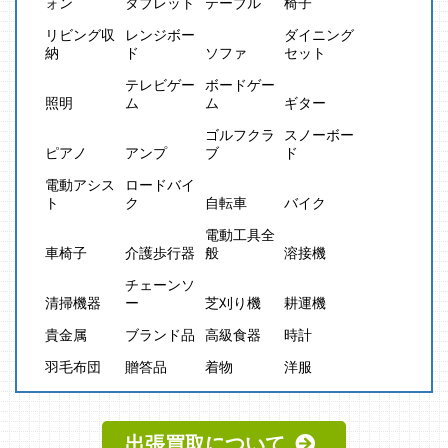
ォン
タブレット
テーブル
椅子
リビング収
レンジボー
ダイニング
納
ド
ソファ
セット
テレビゲー
ボードゲー
照明
ム
ム
ギター
ゴルフクラ
スノーボー
ピアノ
アンプ
ブ
ド
電動アシス
ロードバイ
ト
ク
自転車
バイク
電動工具全
車椅子
介護歩行器
般
溶接機
チェーンソ
清掃機器
ー
芝刈り機
耕運機
貴金属
ブランド品
高級食器
時計
羽毛布団
贈答品
着物
洋服
出張買取について